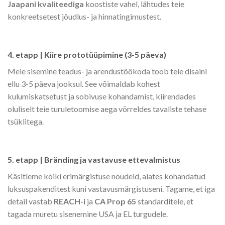
Jaapani kvaliteediga
koostiste vahel, lähtudes teie
konkreetsetest jõudlus- ja hinnatingimustest.
4. etapp | Kiire prototüüpimine (3-5 päeva)
Meie sisemine teadus- ja arendustöökoda toob teie disaini
ellu 3-5 päeva jooksul. See võimaldab kohest
kulumiskatsetust ja sobivuse kohandamist, kiirendades
oluliselt teie turuletoomise aega võrreldes tavaliste tehase
tsüklitega.
5. etapp | Bränding ja vastavuse ettevalmistus
Käsitleme kõiki erimärgistuse nõudeid, alates kohandatud
luksuspakenditest kuni vastavusmärgistuseni. Tagame, et iga
detail vastab
REACH-i
ja
CA Prop 65
standarditele, et
tagada muretu sisenemine USA ja EL turgudele.