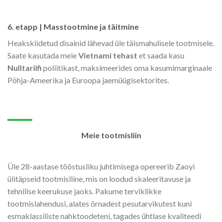
6. etapp | Masstootmine ja täitmine
Heakskiidetud disainid lähevad üle täismahulisele tootmisele.
Saate kasutada meie
Vietnami tehast
et saada kasu
Nulltariifi
poliitikast, maksimeerides oma kasumimarginaale
Põhja-Ameerika ja Euroopa jaemüügisektorites.
Meie tootmisliin
Üle 28-aastase tööstusliku juhtimisega opereerib Zaoyi
ülitäpseid tootmisliine, mis on loodud skaleeritavuse ja
tehnilise keerukuse jaoks. Pakume terviklikke
tootmislahendusi, alates õrnadest pesutarvikutest kuni
esmaklassiliste nahktoodeteni, tagades ühtlase kvaliteedi