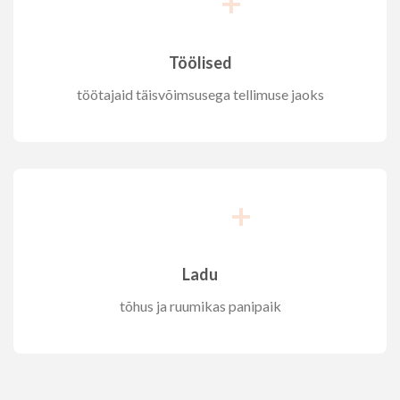
+
Töölised
töötajaid täisvõimsusega tellimuse jaoks
+
Ladu
tõhus ja ruumikas panipaik