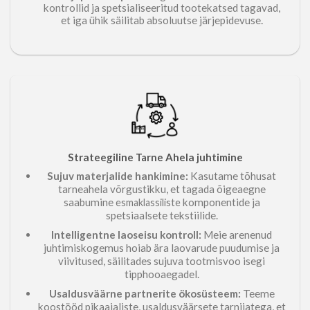
kontrollid ja spetsialiseeritud tootekatsed tagavad,
.
et iga ühik säilitab absoluutse järjepidevuse
Strateegiline
Ahela juhtimine
Tarne
Sujuv materjalide hankimine:
Kasutame tõhusat
tarneahela võrgustikku, et tagada õigeaegne
saabumine
komponentide ja
esmaklassiliste
spetsiaalsete tekstiilide.
Intelligentne laoseisu kontroll:
Meie arenenud
juhtimiskogemus hoiab ära laovarude puudumise ja
viivitused, säilitades sujuva tootmisvoo isegi
tipphooaegadel.
Usaldusväärne partnerite ökosüsteem:
Teeme
koostööd pikaajaliste, usaldusväärsete tarnijatega, et