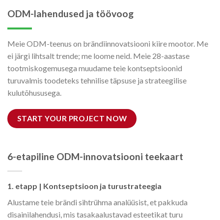
ODM-lahendused ja töövoog
Meie ODM-teenus on brändiinnovatsiooni kiire mootor. Me
ei järgi lihtsalt trende; me loome neid. Meie 28-aastase
tootmiskogemusega muudame teie kontseptsioonid
turuvalmis toodeteks tehnilise täpsuse ja strateegilise
kulutõhususega.
START YOUR PROJECT NOW
6-etapiline ODM-innovatsiooni teekaart
1. etapp | Kontseptsioon ja turustrateegia
Alustame teie brändi sihtrühma analüüsist, et pakkuda
disainilahendusi, mis tasakaalustavad esteetikat turu