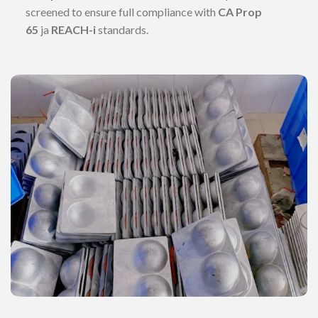
screened to ensure full compliance with
CA Prop
65
ja
REACH-i
standards.