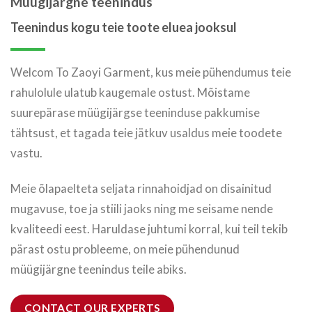
Müügijärgne teenindus
Teenindus kogu teie toote eluea jooksul
Welcom To Zaoyi Garment, kus meie pühendumus teie
rahulolule ulatub kaugemale ostust. Mõistame
suurepärase müügijärgse teeninduse pakkumise
tähtsust, et tagada teie jätkuv usaldus meie toodete
vastu.
Meie õlapaelteta seljata rinnahoidjad on disainitud
mugavuse, toe ja stiili jaoks ning me seisame nende
kvaliteedi eest. Haruldase juhtumi korral, kui teil tekib
pärast ostu probleeme, on meie pühendunud
müügijärgne teenindus teile abiks.
CONTACT OUR EXPERTS