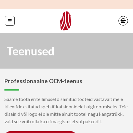
Mine
sisu
juurde
Teenused
Professionaalne OEM-teenus
Saame toota eritellimusel disainitud tooteid vastavalt meie
klientide esitatud spetsifikatsioonidele hulgitootmiseks. Teie
disainid või logo ei ole mitte ainult tootel, nagu kangatrükk,
vaid see võib olla ka erimärgistusel või pakendil.