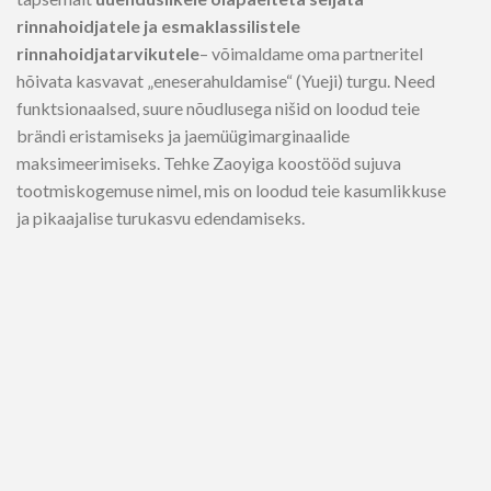
rinnahoidjatele ja esmaklassilistele
rinnahoidjatarvikutele
– võimaldame oma partneritel
hõivata kasvavat „eneserahuldamise“ (Yueji) turgu. Need
funktsionaalsed, suure nõudlusega nišid on loodud teie
brändi eristamiseks ja jaemüügimarginaalide
maksimeerimiseks. Tehke Zaoyiga koostööd sujuva
tootmiskogemuse nimel, mis on loodud teie kasumlikkuse
ja pikaajalise turukasvu edendamiseks.