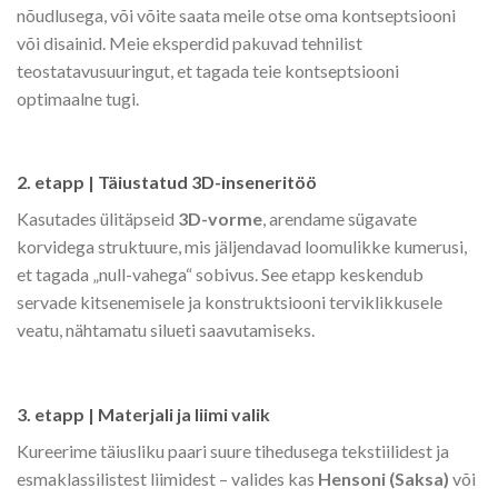
nõudlusega, või võite saata meile otse oma kontseptsiooni
või disainid. Meie eksperdid pakuvad tehnilist
teostatavusuuringut, et tagada teie kontseptsiooni
optimaalne tugi.
2. etapp | Täiustatud 3D-inseneritöö
Kasutades ülitäpseid
3D-vorme
, arendame sügavate
korvidega struktuure, mis jäljendavad loomulikke kumerusi,
et tagada „null-vahega“ sobivus. See etapp keskendub
servade kitsenemisele ja konstruktsiooni terviklikkusele
veatu, nähtamatu silueti saavutamiseks.
3. etapp | Materjali ja liimi valik
Kureerime täiusliku paari suure tihedusega tekstiilidest ja
esmaklassilistest liimidest – valides kas
Hensoni (Saksa)
või