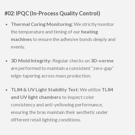
#02: IPQC (In-Process Quality Control)
Thermal Curing Monitoring:
We strictly monitor
the temperature and timing of our
heating
machines
to ensure the adhesive bonds deeply and
evenly.
3D Mold Integrity:
Regular checks on
3D-vorme
are performed to maintain a consistent “zero-gap”
edge-tapering across mass production.
TL84 & UV Light Stability Test:
We utilize
TL84
and UV light chambers
to inspect color
consistency and anti-yellowing performance,
ensuring the bras maintain their aesthetic under
different retail lighting conditions.