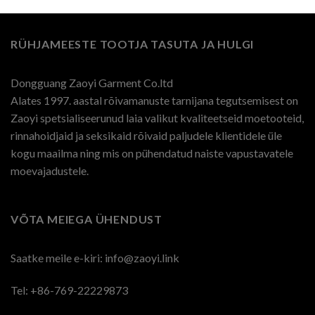
RÜHJAMEESTE TOOTJA TASUTA JA HULGI
Dongguang Zaoyi Garment Co.ltd
Alates 1997. aastal rõivamanuste tarnijana tegutsemisest on
Zaoyi spetsialiseerunud laia valikut kvaliteetseid moetooteid,
rinnahoidjaid ja seksikaid rõivaid paljudele klientidele üle
kogu maailma ning mis on pühendatud naiste vapustavatele
moevajadustele.
VÕTA MEIEGA ÜHENDUST
Saatke meile e-kiri:
info@zaoyi.link
Tel: +86-769-22229873