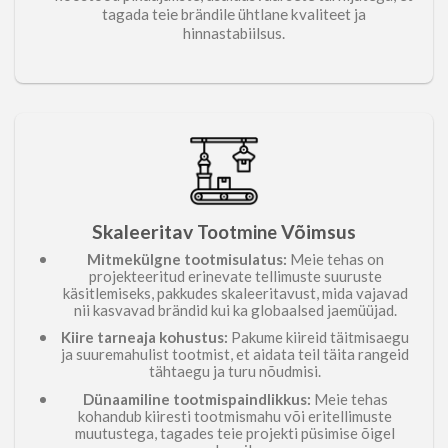
tagada teie brändile ühtlane kvaliteet ja
hinnastabiilsus.
Skaleeritav
Võimsus
Tootmine
Mitmekülgne tootmisulatus:
Meie tehas on
projekteeritud erinevate tellimuste suuruste
käsitlemiseks, pakkudes skaleeritavust, mida vajavad
nii kasvavad brändid kui ka globaalsed jaemüüjad.
Kiire tarneaja kohustus:
Pakume kiireid täitmisaegu
ja suuremahulist tootmist, et aidata teil täita rangeid
tähtaegu ja turu nõudmisi.
Dünaamiline tootmispaindlikkus:
Meie tehas
kohandub kiiresti tootmismahu või eritellimuste
muutustega, tagades teie projekti püsimise õigel