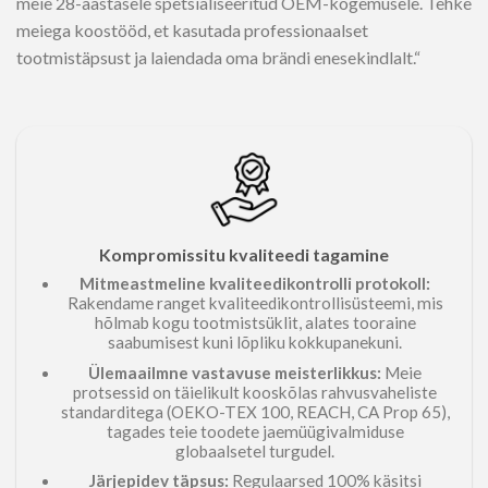
meie 28-aastasele spetsialiseeritud OEM-kogemusele. Tehke
meiega koostööd, et kasutada professionaalset
tootmistäpsust ja laiendada oma brändi enesekindlalt.“
Kompromissitu kvaliteedi tagamine
Mitmeastmeline kvaliteedikontrolli protokoll:
Rakendame ranget kvaliteedikontrollisüsteemi, mis
hõlmab kogu tootmistsüklit, alates tooraine
saabumisest kuni lõpliku kokkupanekuni.
Ülemaailmne vastavuse meisterlikkus:
Meie
protsessid on täielikult kooskõlas rahvusvaheliste
standarditega (OEKO-TEX 100, REACH, CA Prop 65),
tagades teie toodete jaemüügivalmiduse
globaalsetel turgudel.
Järjepidev täpsus:
Regulaarsed 100% käsitsi