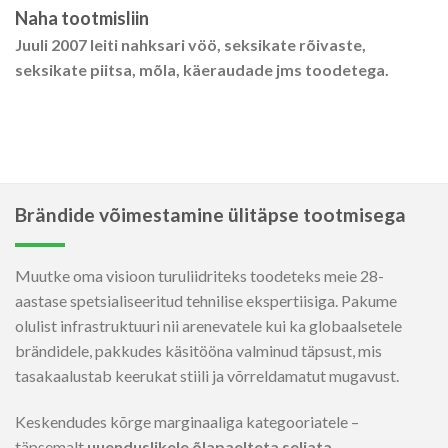
Naha tootmisliin
Juuli 2007 leiti nahksari vöö, seksikate rõivaste,
seksikate piitsa, mõla, käeraudade jms toodetega.
Brändide võimestamine ülitäpse tootmisega
Muutke oma visioon turuliidriteks toodeteks meie 28-
aastase spetsialiseeritud tehnilise ekspertiisiga. Pakume
olulist infrastruktuuri nii arenevatele kui ka globaalsetele
brändidele, pakkudes käsitööna valminud täpsust, mis
tasakaalustab keerukat stiili ja võrreldamatut mugavust.
Keskendudes kõrge marginaaliga kategooriatele –
täpsemalt
uuenduslikele õlapaelteta seljata