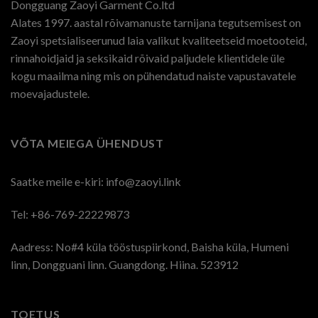
Dongguang Zaoyi Garment Co.ltd
Alates 1997. aastal rõivamanuste tarnijana tegutsemisest on
Zaoyi spetsialiseerunud laia valikut kvaliteetseid moetooteid,
rinnahoidjaid ja seksikaid rõivaid paljudele klientidele üle
kogu maailma ning mis on pühendatud naiste vapustavatele
moevajadustele.
VÕTA MEIEGA ÜHENDUST
Saatke meile e-kiri:
info@zaoyi.link
Tel: +86-769-22229873
Aadress: No#4 küla tööstuspiirkond, Baisha küla, Humeni
linn, Dongguani linn. Guangdong. Hiina. 523912
TOETUS