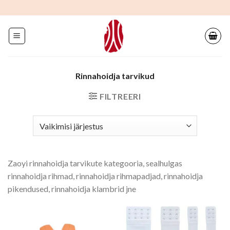
Mine
sisu
juurde
Rinnahoidja tarvikud
FILTREERI
Zaoyi rinnahoidja tarvikute kategooria, sealhulgas
rinnahoidja rihmad, rinnahoidja rihmapadjad, rinnahoidja
pikendused, rinnahoidja klambrid jne