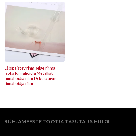
Läbipaistev rihm selge rihma
jaoks Rinnahoidja Metallist
rinnahoidja rihm Dekoratiivne
rinnahoidja rihm
RÜHJAMEESTE TOOTJA TASUTA JA HULGI