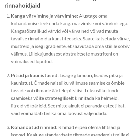
rinnahoidjaid
Kanga värvimine ja värvimine:
Alustage oma
kohandamise teekonda kanga värvimise või värvimisega.
Kangasõbralikud värvid või värvained võivad muuta
tavalise rinnahoidja kunstiteoseks. Saate katsetada värve,
mustreid ja isegi gradiente, et saavutada oma stiilile sobiv
välimus. Lillekujundusest abstraktsete mustriteni on
võimalused lõputud.
Pitsid ja kaunistused:
Lisage glamuuri, lisades pitsi ja
kaunistusi. Õrnade naiseliku välimuse saamiseks õmble
tasside või rihmade äärtele pitsliist. Luksusliku tunde
saamiseks võite strateegiliselt kinnitada ka helmeid,
litreid või pärleid. See mitte ainult ei paranda esteetikat,
vaid võimaldab teil ka oma loovust väljendada.
Kohandatud rihmad:
Rihmad ei pea olema lihtsad ja
igavad. Kaaluge standardsete rihmade asendamist millegi