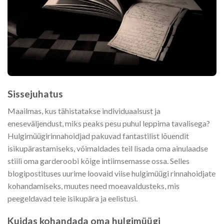
Sissejuhatus
Maailmas, kus tähistatakse individuaalsust ja
eneseväljendust, miks peaks pesu puhul leppima tavalisega?
Hulgimüügirinnahoidjad pakuvad fantastilist lõuendit
isikupärastamiseks, võimaldades teil lisada oma ainulaadse
stiili oma garderoobi kõige intiimsemasse ossa. Selles
blogipostituses uurime loovaid viise hulgimüügi rinnahoidjate
kohandamiseks, muutes need moeavaldusteks, mis
peegeldavad teie isikupära ja eelistusi.
Kuidas kohandada oma hulgimüügi