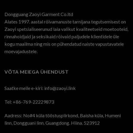
Dongguang Zaoyi Garment Co.ltd
Alates 1997. aastal rõivamanuste tarnijana tegutsemisest on
Zaoyi spetsialiseerunud laia valikut kvaliteetseid moetooteid,
rinnahoidjaid ja seksikaid rõivaid paljudele klientidele üle
kogu maailma ning mis on pühendatud naiste vapustavatele
moevajadustele.
VÕTA MEIEGA ÜHENDUST
Saatke meile e-kiri:
info@zaoyi.link
Tel: +86-769-22229873
Aadress: No#4 küla tööstuspiirkond, Baisha küla, Humeni
linn, Dongguani linn. Guangdong. Hiina. 523912