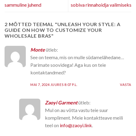
sammuline juhend
sobiva rinnahoidja valimiseks
2 MÕTTED TEEMAL "
UNLEASH YOUR STYLE: A
GUIDE ON HOW TO CUSTOMIZE YOUR
WHOLESALE BRAS
"
Monte
ütleb:
See on teema, mis on mulle südamelähedane…
Parimate soovidega! Aga kus on teie
kontaktandmed?
MAI 7, 2024 JUURES 8:07 P.L.
VASTA
Zaoyi Garment
ütleb:
Mul on au võtta vastu teie suur
kompliment. Meie kontaktteave meili
teel on
info@zaoyi.link
.