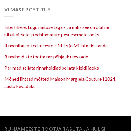
VIIMASE POSTITUS
Interfilière: Lugu näituse taga – Ja miks see on oluline
nibukaitsete ja nähtamatute pesuesemete jaoks
Rinnanibukatted meestele Miks ja Millal neid kanda
Rinnahoidjate tootmine: põhjalik ülevaade
Parimad seljata rinnahoidjad seljata kleidi jaoks
Mõned lihtsad mõtted Maison Margiela Couture'i 2024.
aasta kevadeks
RÜHJAMEESTE TOOTJA TASUTA JA HULGI