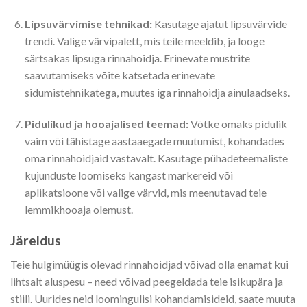
Lipsuvärvimise tehnikad:
Kasutage ajatut lipsuvärvide
trendi. Valige värvipalett, mis teile meeldib, ja looge
särtsakas lipsuga rinnahoidja. Erinevate mustrite
saavutamiseks võite katsetada erinevate
sidumistehnikatega, muutes iga rinnahoidja ainulaadseks.
Pidulikud ja hooajalised teemad:
Võtke omaks pidulik
vaim või tähistage aastaaegade muutumist, kohandades
oma rinnahoidjaid vastavalt. Kasutage pühadeteemaliste
kujunduste loomiseks kangast markereid või
aplikatsioone või valige värvid, mis meenutavad teie
lemmikhooaja olemust.
Järeldus
Teie hulgimüügis olevad rinnahoidjad võivad olla enamat kui
lihtsalt aluspesu – need võivad peegeldada teie isikupära ja
stiili. Uurides neid loomingulisi kohandamisideid, saate muuta