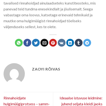
tavalised rinnahoidjad ainulaadseteks kunstiteosteks, mis
panevad teid tundma enesekindlalt ja jõulisemalt. Seega
vabastage oma loovus, katsetage erinevaid tehnikaid ja
muutke oma hulgimüügist rinnahoidjad tõeliseks
väljenduseks sellest, kes te olete.
ZAOYI RÕIVAS
Rinnahoidjate
Ideaalse istuvuse leidmine:
hulgimüügiprotsess – samm-
juhend seljata kleidi jaoks