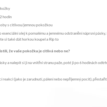
okožky
2 hodin
osoby s citlivou/jemnou pokožkou
senciální olej k pomalému a jemnému odstranění náprsní pásky, kt
e si také dát horkou koupel a Rip to
tili, že vaše pokožka je citlivá nebo ne?
y a nalepit si ji na vnitřní stranu paže, poté ji po 6 hodinách odtr
reakci (jako je zarudnutí, pálení nebo nepříjemný pocit), přestaň