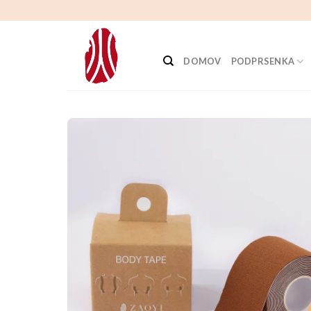
Přejít
na
obsah
DOMOV
PODPRSENKA