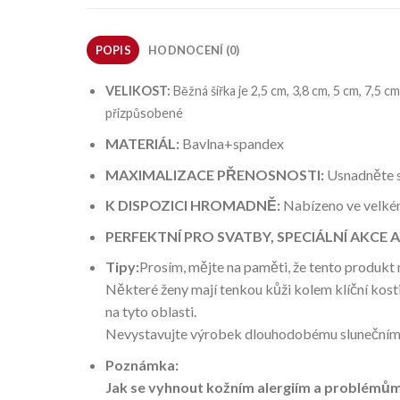
POPIS
HODNOCENÍ (0)
VELIKOST:
Běžná šířka je 2,5 cm, 3,8 cm, 5 cm, 7,5 cm
přizpůsobené
MATERIÁL:
Bavlna+spandex
MAXIMALIZACE PŘENOSNOSTI:
Usnadněte s
K DISPOZICI HROMADNĚ:
Nabízeno ve velkém
PERFEKTNÍ PRO SVATBY, SPECIÁLNÍ AKCE 
Tipy:
Prosím, mějte na paměti, že tento produkt
Některé ženy mají tenkou kůži kolem klíční kost
na tyto oblasti.
Nevystavujte výrobek dlouhodobému slunečnímu 
Poznámka:
Jak se vyhnout kožním alergiím a problémům