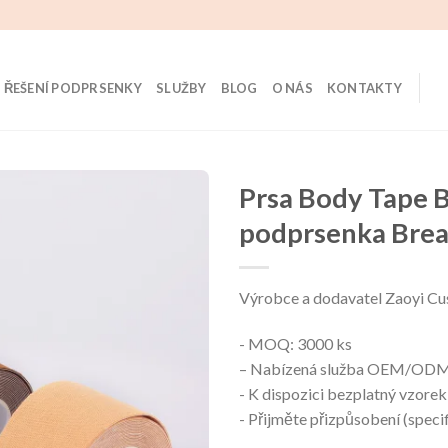
ŘEŠENÍ PODPRSENKY
SLUŽBY
BLOG
O NÁS
KONTAKTY
Prsa Body Tape 
podprsenka Breas
Výrobce a dodavatel Zaoyi Cu
- MOQ: 3000 ks
– Nabízená služba OEM/OD
- K dispozici bezplatný vzorek
- Přijměte přizpůsobení (specif