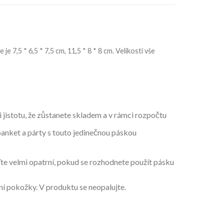
je 7,5 * 6,5 * 7,5 cm, 11,5 * 8 * 8 cm. Velikosti vše
istotu, že zůstanete skladem a v rámci rozpočtu
nket a párty s touto jedinečnou páskou
ďte velmi opatrní, pokud se rozhodnete použít pásku
 pokožky. V produktu se neopalujte.