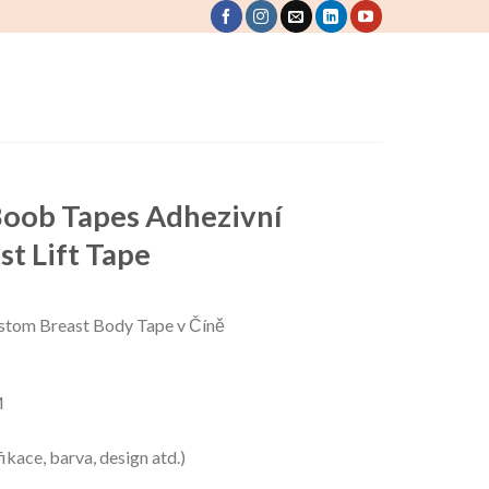
Boob Tapes Adhezivní
t Lift Tape
stom Breast Body Tape v Číně
M
ikace, barva, design atd.)