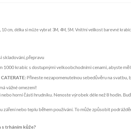
, 10 cm, délka si může vybrat 3M, 4M, 5M. Vnitřní velikost barevné krabice 
i skladování, přepravu
 1000 krabic s dostupnými velkoobchodními cenami, abyste měli j
A CATERATE:
Přineste nezapomenutelnou sebedůvěru na svatbu, ba
 má vážné omezení!
i nebo horní části hrudníku. Nenoste výrobek déle než 8 hodin. Bu
záření nebo teplu během používání. To může způsobit podráždění
 s trháním kůže?