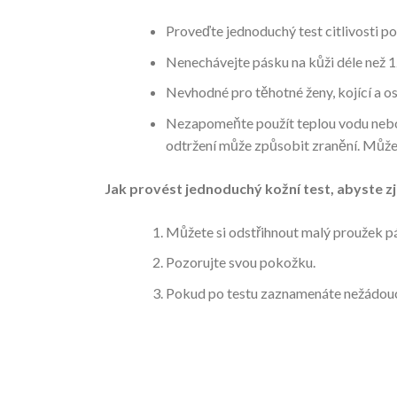
Proveďte jednoduchý test citlivosti p
Nenechávejte pásku na kůži déle než 1
Nevhodné pro těhotné ženy, kojící a 
Nezapomeňte použít teplou vodu nebo e
odtržení může způsobit zranění. Můžet
Jak provést jednoduchý kožní test, abyste zjis
Můžete si odstřihnout malý proužek pásk
Pozorujte svou pokožku.
Pokud po testu zaznamenáte nežádoucí 