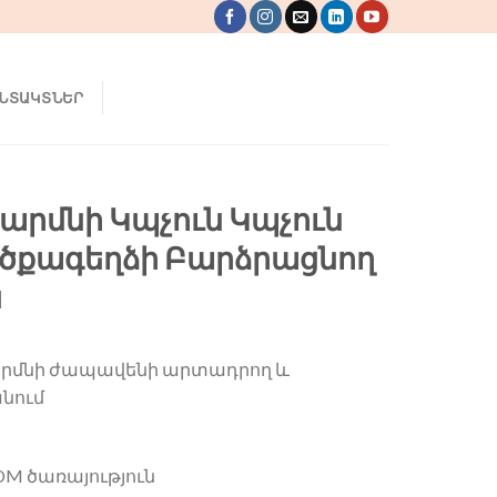
ՆՏԱԿՏՆԵՐ
արմնի Կպչուն Կպչուն
րծքագեղձի Բարձրացնող
ն
 մարմնի ժապավենի արտադրող և
նում
DM ծառայություն