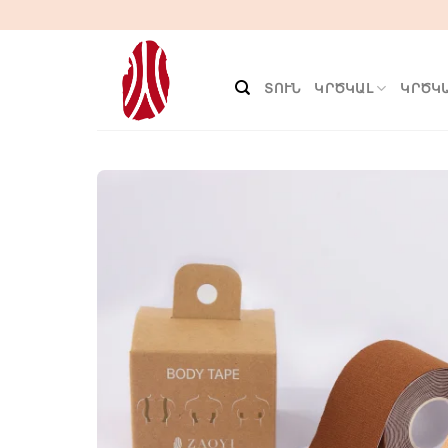
Անցնել
բովանդակությանը
ՏՈՒՆ
ԿՐԾԿԱԼ
ԿՐԾԿԱ