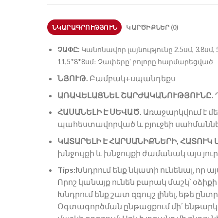
ՆԿԱՐԱԳՐՈՒԹՅՈՒՆ
ԿԱՐԾԻՔՆԵՐ (0)
ՉԱՓԸ:
Կանոնավոր լայնությունը 2.5սմ, 3.8սմ, 
11,5*8*8սմ։ Չափերը՝ բոլորը հարմարեցված
ՆՅՈՒԹ.
Բամբակ+սպանդեքս
ԱՌԱՎԵԼԱՑՆԵԼ ՇԱՐԺԱԿԱՆՈՒԹՅՈՒՆԸ.
ՀԱՍԱՆԵԼԻ Է ՍԵՎԱԾ.
Առաջարկվում է մե
պահեստավորված և բյուջեի սահմաննե
ԿԱՏԱՐԵԼԻ Է ՀԱՐՍԱՆԻՔՆԵՐԻ, ՀԱՏՈՒԿ
խնջույքի և խնջույքի ժամանակ այս յ
Tips:
Խնդրում ենք նկատի ունենալ, որ ա
Որոշ կանայք ունեն բարակ մաշկ՝ օձիք
Խնդրում ենք շատ զգույշ լինել, եթե ը
Օգտագործման ընթացքում մի՛ ենթարկ