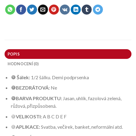
POPIS
HODNOCENÍ (0)
🍪 Šálek:
1/2 šálku. Demi podprsenka
🍪BEZDRÁTOVÁ:
Ne
🍪BARVA PRODUKTU:
Jasan, uhlík, fazolová zelená,
růžová, přizpůsobená.
🍪
VELIKOSTI:
A B C D E F
🍪
APLIKACE:
Svatba, večírek, banket, neformální atd.