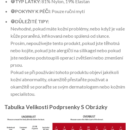
🍪TYP LÁTKY:
81% Nylon, 19% Elastan
🍪POKYNY K PÉČI:
Pouze ruční mytí
🍪
DŮLEŽITÉ TIPY:
Nevhodné, pokud máte kožní problémy, nebo když je vaše
kůže poraněná, infikovaná nebo spálená od slunce.
Prosím, nepoužívejte tento produkt, pokud jste těhotná
nebo kojíte, pokud jste alergičtí na silikagel nebo pokud
jste nedávno podstoupili operaci zvětšení nebo zmenšení
prsou.
Pokud se při používání tohoto produktu objeví jakékoli
kožní abnormality, okamžitě přestaňte používat a
okamžitě se poraďte se svým dermatologem nebo kožním
specialistou.
Tabulka Velikosti Podprsenky S Obrázky