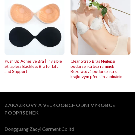
Push Up Adhesive Bra | Invisible
Clear Strap Bras Nejlepší
Strapless Backless Bra for Lift
podprsenka bez ramínek
and Support
Bezdrátová podprsenka s
krajkovým předním zapínáním
ZAKÁZKOVÝ A VELKOOBCHODNÍ VÝROBCE
PODPRSENEK
Dongguang Zaoyi Garment Co.ltd