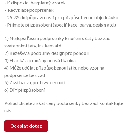
- K dispozici bezplatný vzorek
– Recyklace podprsenek
- 25-35 dní připravenosti pro přizpůsobenou objednávku
- Přijměte přizpůsobení (specifikace, barva, design atd.)
1) Nejlepší řešení podprsenky k nošení s šaty bez zad,
svatebními šaty, tričkem atd
2) Bezešvý a podpůrný design pro pohodlí
3) Hladká a jemná nylonová tkanina
4) Může udělat přizpůsobenou látku nebo vzor na
podprsence bez zad
5) Živá barva, proti vyblednutí
6) DIY přizpůsobení
Pokud chcete získat ceny podprsenky bez zad, kontaktujte
nás.
Odeslat dotaz