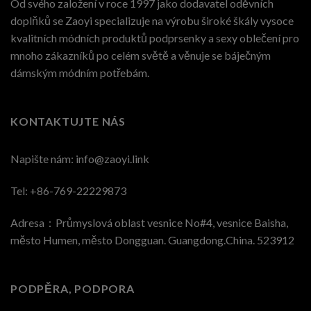
Od svého založení v roce 1997 jako dodavatel oděvních
doplňků se Zaoyi specializuje na výrobu široké škály vysoce
kvalitních módních produktů podprsenky a sexy oblečení pro
mnoho zákazníků po celém světě a věnuje se báječným
dámským módním potřebám.
KONTAKTUJTE NÁS
Napište nám:
info@zaoyi.link
Tel: +86-769-22229873
Adresa：Průmyslová oblast vesnice No#4, vesnice Baisha,
město Humen, město Dongguan. Guangdong.China. 523912
PODPĚRA, PODPORA