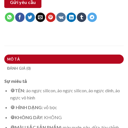
Gửi yêu cầu
MÔ TẢ
ĐÁNH GIÁ (0)
Sự miêu tả
🍪TÊN:
áo ngực silicon, áo ngực silicon, áo ngực dính, áo
ngực vô hình
🍪 HÌNH DẠNG:
vỏ bọc
🍪KHÔNG DÂY:
KHÔNG
🍪MÀU SẮC SẢN PHẨM:
màu nude, nâu, dừa, tùy chỉnh.