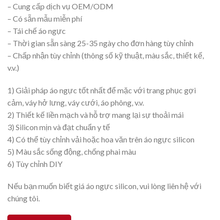
– Cung cấp dịch vụ OEM/ODM
– Có sẵn mẫu miễn phí
– Tái chế áo ngực
– Thời gian sẵn sàng 25-35 ngày cho đơn hàng tùy chỉnh
– Chấp nhận tùy chỉnh (thông số kỹ thuật, màu sắc, thiết kế,
v.v.)
1) Giải pháp áo ngực tốt nhất để mặc với trang phục gợi
cảm, váy hở lưng, váy cưới, áo phông, v.v.
2) Thiết kế liền mạch và hỗ trợ mang lại sự thoải mái
3) Silicon mịn và đạt chuẩn y tế
4) Có thể tùy chỉnh vải hoặc hoa văn trên áo ngực silicon
5) Màu sắc sống động, chống phai màu
6) Tùy chỉnh DIY
Nếu bạn muốn biết giá áo ngực silicon, vui lòng liên hệ với
chúng tôi.