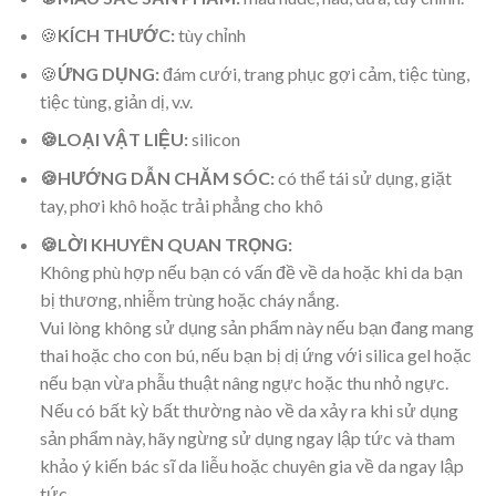
🍪
KÍCH THƯỚC:
tùy chỉnh
🍪
ỨNG DỤNG:
đám cưới, trang phục gợi cảm, tiệc tùng,
tiệc tùng, giản dị, v.v.
🍪LOẠI VẬT LIỆU:
silicon
🍪HƯỚNG DẪN CHĂM SÓC:
có thể tái sử dụng, giặt
tay, phơi khô hoặc trải phẳng cho khô
🍪
LỜI KHUYÊN QUAN TRỌNG:
Không phù hợp nếu bạn có vấn đề về da hoặc khi da bạn
bị thương, nhiễm trùng hoặc cháy nắng.
Vui lòng không sử dụng sản phẩm này nếu bạn đang mang
thai hoặc cho con bú, nếu bạn bị dị ứng với silica gel hoặc
nếu bạn vừa phẫu thuật nâng ngực hoặc thu nhỏ ngực.
Nếu có bất kỳ bất thường nào về da xảy ra khi sử dụng
sản phẩm này, hãy ngừng sử dụng ngay lập tức và tham
khảo ý kiến bác sĩ da liễu hoặc chuyên gia về da ngay lập
tức.