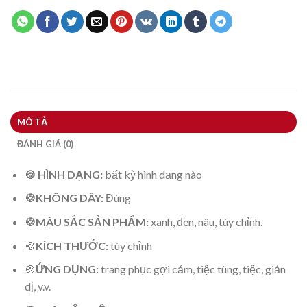
MÔ TẢ
ĐÁNH GIÁ (0)
🍪 HÌNH DẠNG:
bất kỳ hình dạng nào
🍪KHÔNG DÂY:
Đúng
🍪MÀU SẮC SẢN PHẨM:
xanh, đen, nâu, tùy chỉnh.
🍪
KÍCH THƯỚC:
tùy chỉnh
🍪
ỨNG DỤNG:
trang phục gợi cảm, tiệc tùng, tiệc, giản
dị, v.v.