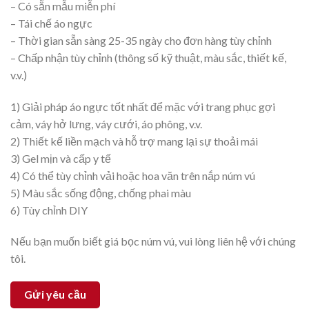
– Có sẵn mẫu miễn phí
– Tái chế áo ngực
– Thời gian sẵn sàng 25-35 ngày cho đơn hàng tùy chỉnh
– Chấp nhận tùy chỉnh (thông số kỹ thuật, màu sắc, thiết kế,
v.v.)
1) Giải pháp áo ngực tốt nhất để mặc với trang phục gợi
cảm, váy hở lưng, váy cưới, áo phông, v.v.
2) Thiết kế liền mạch và hỗ trợ mang lại sự thoải mái
3) Gel mịn và cấp y tế
4) Có thể tùy chỉnh vải hoặc hoa văn trên nắp núm vú
5) Màu sắc sống động, chống phai màu
6) Tùy chỉnh DIY
Nếu bạn muốn biết giá bọc núm vú, vui lòng liên hệ với chúng
tôi.
Gửi yêu cầu