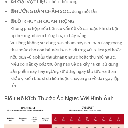
🍪LOẠI VẬT LIỆU:
chó +thú cưng
🍪HƯỚNG DẪN CHĂM SÓC:
dùng một lần
🍪
LỜI KHUYÊN QUAN TRỌNG:
Không phù hợp nếu bạn có vấn đề về da hoặc khi da bạn
bị thương, nhiễm trùng hoặc cháy nắng.
Vui lòng không sử dụng sản phẩm này nếu bạn đang mang
thai hoặc cho con bú, nếu bạn bị dị ứng với silica gel hoặc
nếu bạn vừa phẫu thuật nâng ngực hoặc thu nhỏ ngực.
Nếu có bất kỳ bất thường nào về da xảy ra khi sử dụng
sản phẩm này, hãy ngừng sử dụng ngay lập tức và tham
khảo ý kiến bác sĩ da liễu hoặc chuyên gia về da ngay lập
tức.
Biểu Đồ Kích Thước Áo Ngực Với Hình Ảnh