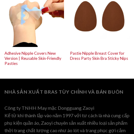
Adhesive Nipple Covers New
Pastie Nipple Breast Cover for
Version | Reusable Skin-Friendly
Dress Party Skin Bra Sticky Nips
Pasties
NHÀ SẢN XUẤT BRAS TÙY CHỈNH VÀ BÁN BUÔN
Công ty TNHH May mặc Dongguang Zaoyi
Kể từ khi thành lập vào năm 1997 với tư cách là nhà cung cấp
phụ kiện quần áo, Zaoyi chuyên sản xuất nhiều loại sản phẩm
thời trang chất lượng cao như áo lót và trang phục gợi cảm