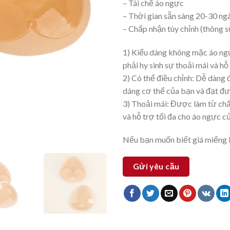
– Tái chế áo ngực
– Thời gian sẵn sàng 20-30 ng
– Chấp nhận tùy chỉnh (thông số 
1) Kiểu dáng không mặc áo ng
phải hy sinh sự thoải mái và hỗ 
2) Có thể điều chỉnh: Dễ dàng 
dáng cơ thể của bạn và đạt đ
3) Thoải mái: Được làm từ chất
và hỗ trợ tối đa cho áo ngực c
Nếu bạn muốn biết giá miếng lót
Gửi yêu cầu