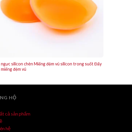
 ngực silicon chèn Miếng đệm vú silicon trong suốt Đẩy
n miếng đệm vú
NG HỘ
ất cả sản phẩm
ề
iên hệ