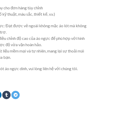
ày cho đơn hàng tùy chỉnh
kỹ thuật, màu sắc, thiết kế, v.v.)
ực: Đạt được vẻ ngoài không mặc áo lót mà không
trợ.
điều chỉnh độ cao của áo ngực để phù hợp với hình
ược độ vừa vặn hoàn hảo.
 liệu mềm mại và tự nhiên, mang lại sự thoải mái
ủa bạn.
 áo ngực dính, vui lòng liên hệ với chúng tôi.