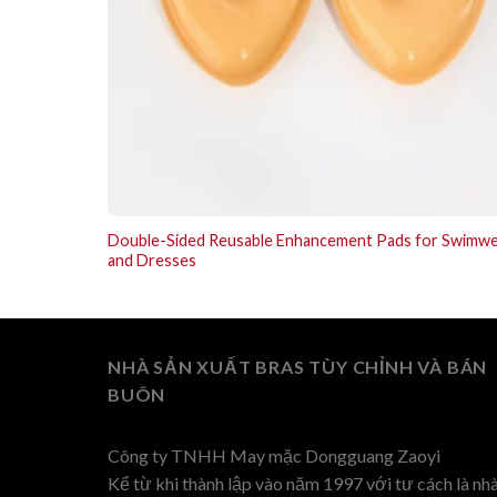
Double-Sided Reusable Enhancement Pads for Swimw
and Dresses
NHÀ SẢN XUẤT BRAS TÙY CHỈNH VÀ BÁN
BUÔN
Công ty TNHH May mặc Dongguang Zaoyi
Kể từ khi thành lập vào năm 1997 với tư cách là nh