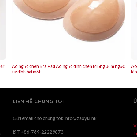
ear
Áo ngực chèn Bra Pad Áo ngực dính chèn Miếng đệm ngực
Áo
tự dính hai mặt
lê
LIÊN HỆ CHÚNG TÔI
Ủ
Gửi email cho chúng tôi:
info@zaoyi.link
T
V
ĐT:+86-769-22229873
à
L