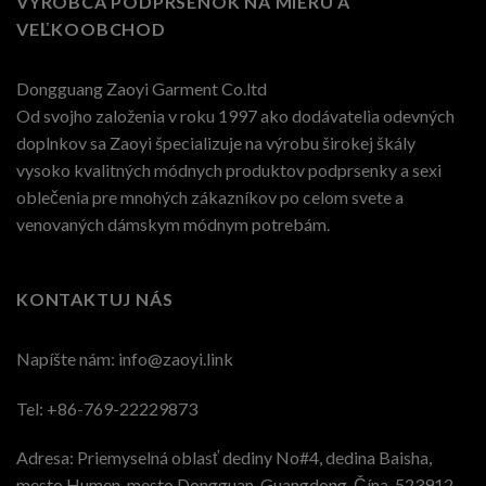
VÝROBCA PODPRSENOK NA MIERU A
VEĽKOOBCHOD
Dongguang Zaoyi Garment Co.ltd
Od svojho založenia v roku 1997 ako dodávatelia odevných
doplnkov sa Zaoyi špecializuje na výrobu širokej škály
vysoko kvalitných módnych produktov podprsenky a sexi
oblečenia pre mnohých zákazníkov po celom svete a
venovaných dámskym módnym potrebám.
KONTAKTUJ NÁS
Napíšte nám:
info@zaoyi.link
Tel: +86-769-22229873
Adresa: Priemyselná oblasť dediny No#4, dedina Baisha,
mesto Humen, mesto Dongguan. Guangdong. Čína. 523912