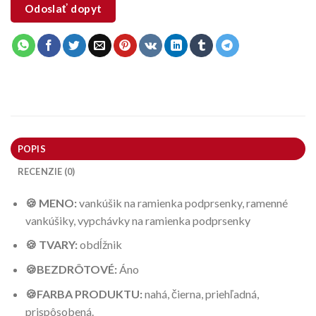
Odoslať dopyt
POPIS
RECENZIE (0)
🍪 MENO:
vankúšik na ramienka podprsenky, ramenné
vankúšiky, vypchávky na ramienka podprsenky
🍪 TVARY:
obdĺžnik
🍪BEZDRÔTOVÉ:
Áno
🍪FARBA PRODUKTU:
nahá, čierna, priehľadná,
prispôsobená.