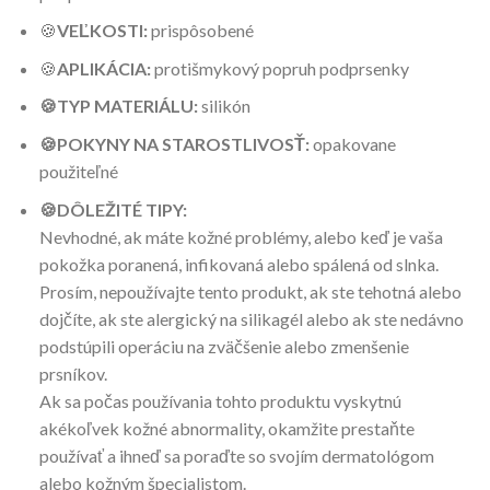
🍪
VEĽKOSTI:
prispôsobené
🍪
APLIKÁCIA:
protišmykový popruh podprsenky
🍪TYP MATERIÁLU:
silikón
🍪POKYNY NA STAROSTLIVOSŤ:
opakovane
použiteľné
🍪
DÔLEŽITÉ TIPY:
Nevhodné, ak máte kožné problémy, alebo keď je vaša
pokožka poranená, infikovaná alebo spálená od slnka.
Prosím, nepoužívajte tento produkt, ak ste tehotná alebo
dojčíte, ak ste alergický na silikagél alebo ak ste nedávno
podstúpili operáciu na zväčšenie alebo zmenšenie
prsníkov.
Ak sa počas používania tohto produktu vyskytnú
akékoľvek kožné abnormality, okamžite prestaňte
používať a ihneď sa poraďte so svojím dermatológom
alebo kožným špecialistom.