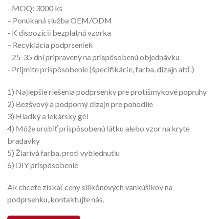
- MOQ: 3000 ks
– Ponúkaná služba OEM/ODM
- K dispozícii bezplatná vzorka
– Recyklácia podprseniek
- 25-35 dní pripravený na prispôsobenú objednávku
- Prijmite prispôsobenie (špecifikácie, farba, dizajn atď.)
1) Najlepšie riešenia podprsenky pre protišmykové popruhy
2) Bezšvový a podporný dizajn pre pohodlie
3) Hladký a lekársky gél
4) Môže urobiť prispôsobenú látku alebo vzor na kryte
bradavky
5) Žiarivá farba, proti vyblednutiu
6) DIY prispôsobenie
Ak chcete získať ceny silikónových vankúšikov na
podprsenku, kontaktujte nás.