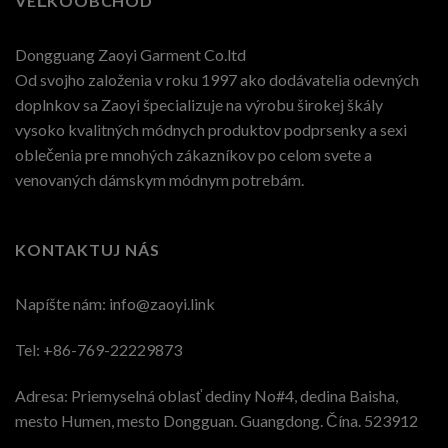
VEĽKOOBCHOD
Dongguang Zaoyi Garment Co.ltd
Od svojho založenia v roku 1997 ako dodávatelia odevných
doplnkov sa Zaoyi špecializuje na výrobu širokej škály
vysoko kvalitných módnych produktov podprsenky a sexi
oblečenia pre mnohých zákazníkov po celom svete a
venovaných dámskym módnym potrebám.
KONTAKTUJ NÁS
Napíšte nám:
info@zaoyi.link
Tel: +86-769-22229873
Adresa: Priemyselná oblasť dediny No#4, dedina Baisha,
mesto Humen, mesto Dongguan. Guangdong. Čína. 523912