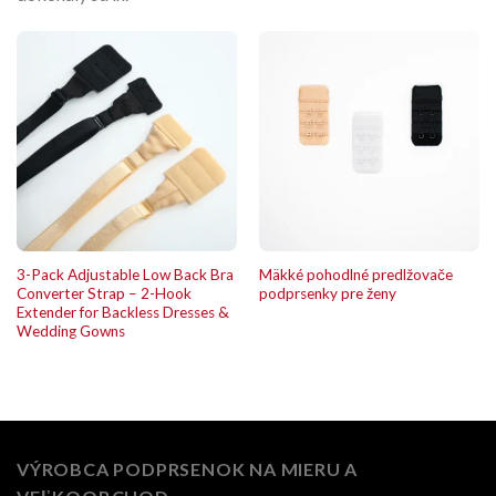
3-Pack Adjustable Low Back Bra
Mäkké pohodlné predlžovače
Converter Strap – 2-Hook
podprsenky pre ženy
Extender for Backless Dresses &
Wedding Gowns
VÝROBCA PODPRSENOK NA MIERU A