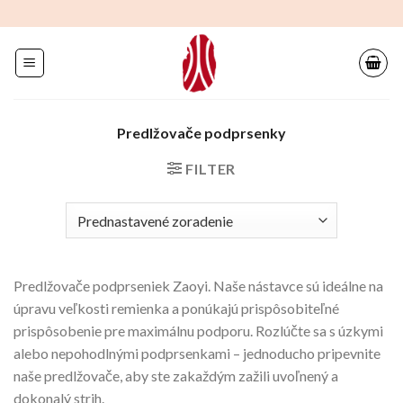
Preskočiť
na
obsah
Predlžovače podprsenky
FILTER
Predlžovače podprseniek Zaoyi. Naše nástavce sú ideálne na
úpravu veľkosti remienka a ponúkajú prispôsobiteľné
prispôsobenie pre maximálnu podporu. Rozlúčte sa s úzkymi
alebo nepohodlnými podprsenkami – jednoducho pripevnite
naše predlžovače, aby ste zakaždým zažili uvoľnený a
dokonalý strih.