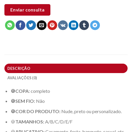
Enviar consulta
DESCRIÇÃO
AVALIAÇÕES (0)
🍪COPA:
completo
🍪SEM FIO:
Não
🍪COR DO PRODUTO:
Nude, preto ou personalizado.
🍪
TAMANHOS:
A/B/C/D/E/F
🍪
APLICATIVO:
Casamento, festa, banquete, casual, etc.