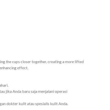
ing the cups closer together, creating a more lifted
enhancing effect.
hari.
tau jika Anda baru saja menjalani operasi
n dokter kulit atau spesialis kulit Anda.