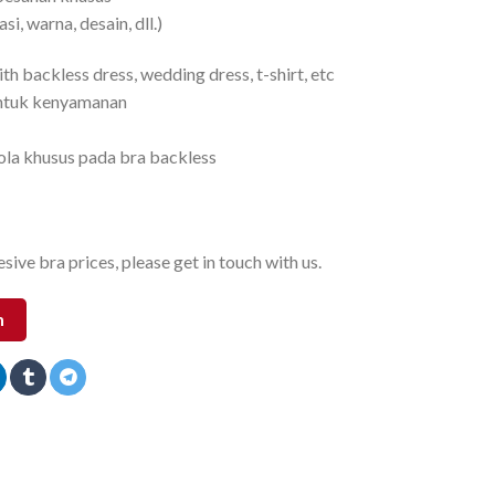
i, warna, desain, dll.)
th backless dress, wedding dress, t-shirt, etc
untuk kenyamanan
ola khusus pada bra backless
sive bra prices, please get in touch with us.
n