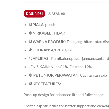
DESKRIPSI
ULASAN (0)
🍪PIALA:
penuh
🍪NIRKABEL:
TIDAK
🍪WARNA PRODUK:
Telanjang, hitam, atau dis
🍪
UKURAN:
A/B/C/D/E/F
🍪
APLIKASI:
Pernikahan, pesta, jamuan, santai, da
JENIS KAIN:
Nilon 81%, Elastana 19%
🍪 PETUNJUK PERAWATAN:
Cuci tangan saja
🍪KEY FEATURES:
Push-up design for enhanced lift and fuller shape.
Front clasp structure for better support and cleav