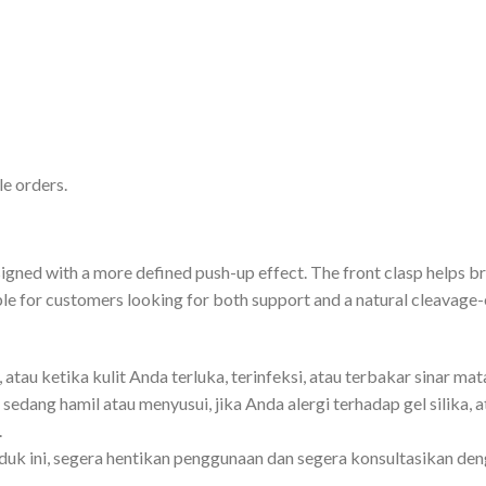
e orders.
signed with a more defined push-up effect. The front clasp helps br
ble for customers looking for both support and a natural cleavage-
tau ketika kulit Anda terluka, terinfeksi, atau terbakar sinar mata
dang hamil atau menyusui, jika Anda alergi terhadap gel silika, a
.
duk ini, segera hentikan penggunaan dan segera konsultasikan denga