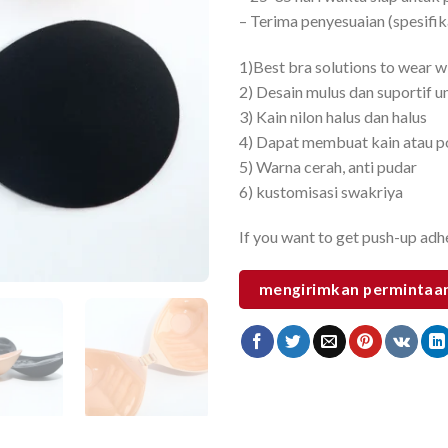
– Terima penyesuaian (spesifikas
1)Best bra solutions to wear wi
2) Desain mulus dan suportif 
3) Kain nilon halus dan halus
4) Dapat membuat kain atau p
5) Warna cerah, anti pudar
6) kustomisasi swakriya
If you want to get push-up adhe
mengirimkan permintaa