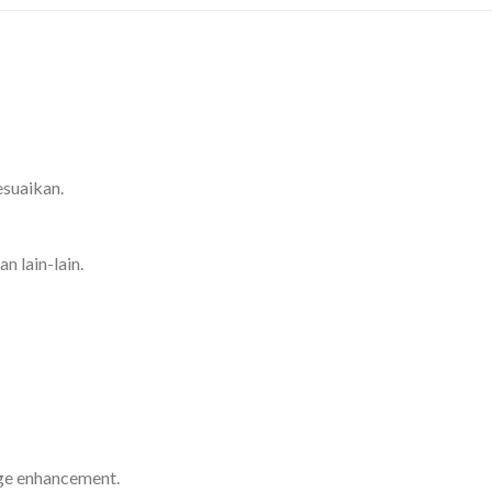
esuaikan.
n lain-lain.
age enhancement.