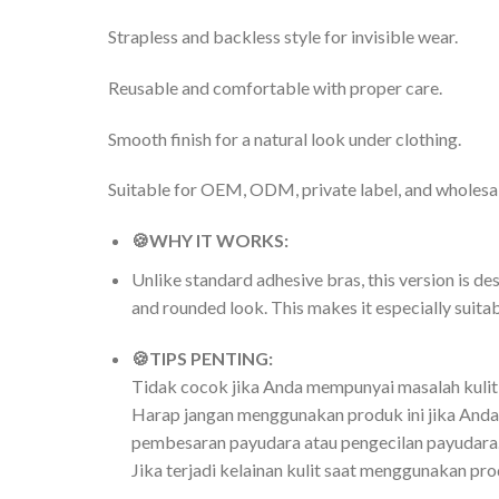
Strapless and backless style for invisible wear.
Reusable and comfortable with proper care.
Smooth finish for a natural look under clothing.
Suitable for OEM, ODM, private label, and wholesal
🍪
WHY IT WORKS:
Unlike standard adhesive bras, this version is de
and rounded look. This makes it especially suita
🍪
TIPS PENTING:
Tidak cocok jika Anda mempunyai masalah kulit, a
Harap jangan menggunakan produk ini jika Anda se
pembesaran payudara atau pengecilan payudara
Jika terjadi kelainan kulit saat menggunakan pro