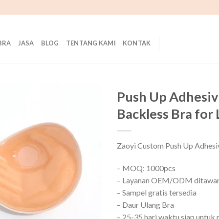
BRA
JASA
BLOG
TENTANG KAMI
KONTAK
Push Up Adhesive 
Backless Bra for 
Zaoyi Custom Push Up Adhesiv
– MOQ: 1000pcs
– Layanan OEM/ODM ditawa
– Sampel gratis tersedia
– Daur Ulang Bra
– 25-35 hari waktu siap untuk