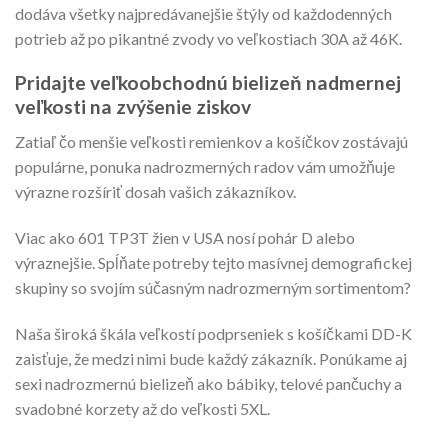
dodáva všetky najpredávanejšie štýly od každodenných
potrieb až po pikantné zvody vo veľkostiach 30A až 46K.
Pridajte veľkoobchodnú bielizeň nadmernej
veľkosti na zvýšenie ziskov
Zatiaľ čo menšie veľkosti remienkov a košíčkov zostávajú
populárne, ponuka nadrozmerných radov vám umožňuje
výrazne rozšíriť dosah vašich zákazníkov.
Viac ako 601 TP3T žien v USA nosí pohár D alebo
výraznejšie. Spĺňate potreby tejto masívnej demografickej
skupiny so svojím súčasným nadrozmerným sortimentom?
Naša široká škála veľkostí podprseniek s košíčkami DD-K
zaisťuje, že medzi nimi bude každý zákazník. Ponúkame aj
sexi nadrozmernú bielizeň ako bábiky, telové pančuchy a
svadobné korzety až do veľkosti 5XL.