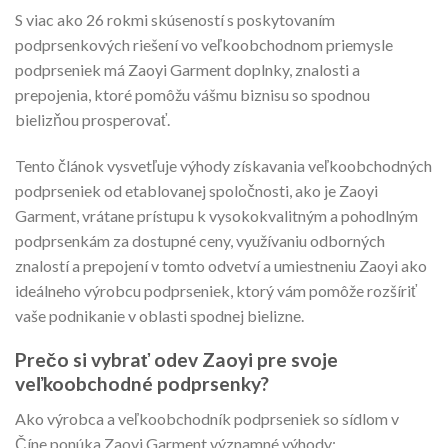
S viac ako 26 rokmi skúseností s poskytovaním
podprsenkových riešení vo veľkoobchodnom priemysle
podprseniek má Zaoyi Garment doplnky, znalosti a
prepojenia, ktoré pomôžu vášmu biznisu so spodnou
bielizňou prosperovať.
Tento článok vysvetľuje výhody získavania veľkoobchodných
podprseniek od etablovanej spoločnosti, ako je Zaoyi
Garment, vrátane prístupu k vysokokvalitným a pohodlným
podprsenkám za dostupné ceny, využívaniu odborných
znalostí a prepojení v tomto odvetví a umiestneniu Zaoyi ako
ideálneho výrobcu podprseniek, ktorý vám pomôže rozšíriť
vaše podnikanie v oblasti spodnej bielizne.
Prečo si vybrať odev Zaoyi pre svoje
veľkoobchodné podprsenky?
Ako výrobca a veľkoobchodník podprseniek so sídlom v
Číne ponúka Zaoyi Garment významné výhody: