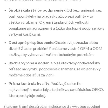
Široká škála štýlov podprseniek:
Od bez ramienok cez
push-up, návleky na bradavky až po sexi outfity – to
všetko vyrábame! Okrem štandardných veľkostí
ponúkame aj nadrozmerné a ťažko dostupné podprsenky s
veľkými košíčkami.
Dostupné prispôsobenie:
Chcete svoju značku alebo
dizajn? Žiaden problém! Ponúkame vlastné OEM a ODM
služby, aby vyhovovali vašim obchodným potrebám.
Rýchla výroba a dodanie:
Náš efektívny dodávateľský
reťazec na výrobu podprseniek znamená, že objednávky
môžeme odoslať už za 7 dní.
Prísna kontrola kvality:
Používajú sa len tie
najkvalitnejšie materiály a techniky, s certifikáciou OEKO,
ktorá poskytuje pokoj.
S takmer tromi desaťročiami skúseností s výrobou spodnej