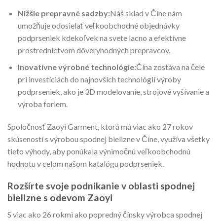
Nižšie prepravné sadzby:
Náš sklad v Číne nám
umožňuje odosielať veľkoobchodné objednávky
podprseniek kdekoľvek na svete lacno a efektívne
prostredníctvom dôveryhodných prepravcov.
Inovatívne výrobné technológie:
Čína zostáva na čele
pri investíciách do najnovších technológií výroby
podprseniek, ako je 3D modelovanie, strojové vyšívanie a
výroba foriem.
Spoločnosť Zaoyi Garment, ktorá má viac ako 27 rokov
skúseností s výrobou spodnej bielizne v Číne, využíva všetky
tieto výhody, aby ponúkala výnimočnú veľkoobchodnú
hodnotu v celom našom katalógu podprseniek.
Rozšírte svoje podnikanie v oblasti spodnej
bielizne s odevom Zaoyi
S viac ako 26 rokmi ako popredný čínsky výrobca spodnej