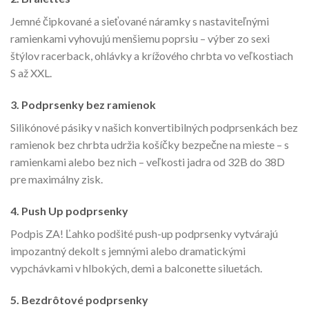
Jemné čipkované a sieťované náramky s nastaviteľnými
ramienkami vyhovujú menšiemu poprsiu – výber zo sexi
štýlov racerback, ohlávky a krížového chrbta vo veľkostiach
S až XXL.
3.
Podprsenky bez ramienok
Silikónové pásiky v našich konvertibilných podprsenkách bez
ramienok bez chrbta udržia košíčky bezpečne na mieste – s
ramienkami alebo bez nich – veľkosti jadra od 32B do 38D
pre maximálny zisk.
4.
Push Up podprsenky
Podpis ZA! Ľahko podšité push-up podprsenky vytvárajú
impozantný dekolt s jemnými alebo dramatickými
vypchávkami v hlbokých, demi a balconette siluetách.
5.
Bezdrôtové podprsenky