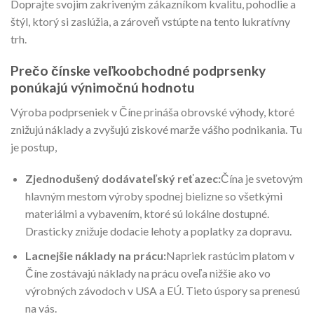
Doprajte svojim zakriveným zákazníkom kvalitu, pohodlie a
štýl, ktorý si zaslúžia, a zároveň vstúpte na tento lukratívny
trh.
Prečo čínske veľkoobchodné podprsenky
ponúkajú výnimočnú hodnotu
Výroba podprseniek v Číne prináša obrovské výhody, ktoré
znižujú náklady a zvyšujú ziskové marže vášho podnikania. Tu
je postup,
Zjednodušený dodávateľský reťazec:
Čína je svetovým
hlavným mestom výroby spodnej bielizne so všetkými
materiálmi a vybavením, ktoré sú lokálne dostupné.
Drasticky znižuje dodacie lehoty a poplatky za dopravu.
Lacnejšie náklady na prácu:
Napriek rastúcim platom v
Číne zostávajú náklady na prácu oveľa nižšie ako vo
výrobných závodoch v USA a EÚ. Tieto úspory sa prenesú
na vás.