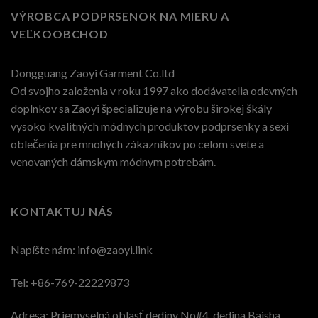
VÝROBCA PODPRSENOK NA MIERU A
VEĽKOOBCHOD
Dongguang Zaoyi Garment Co.ltd
Od svojho založenia v roku 1997 ako dodávatelia odevných
doplnkov sa Zaoyi špecializuje na výrobu širokej škály
vysoko kvalitných módnych produktov podprsenky a sexi
oblečenia pre mnohých zákazníkov po celom svete a
venovaných dámskym módnym potrebám.
KONTAKTUJ NÁS
Napíšte nám:
info@zaoyi.link
Tel: +86-769-22229873
Adresa: Priemyselná oblasť dediny No#4, dedina Baisha,