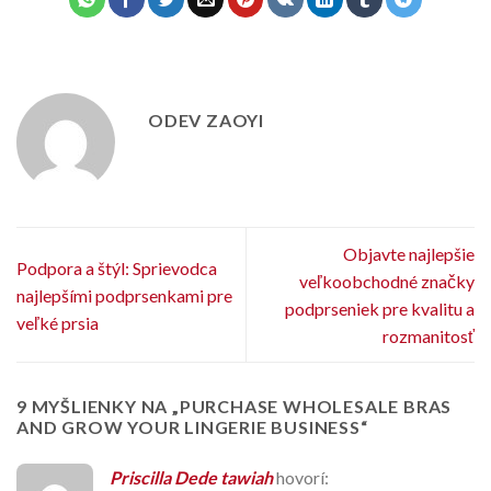
ODEV ZAOYI
Objavte najlepšie
Podpora a štýl: Sprievodca
veľkoobchodné značky
najlepšími podprsenkami pre
podprseniek pre kvalitu a
veľké prsia
rozmanitosť
9 MYŠLIENKY NA „
PURCHASE WHOLESALE BRAS
AND GROW YOUR LINGERIE BUSINESS
“
Priscilla Dede tawiah
hovorí: