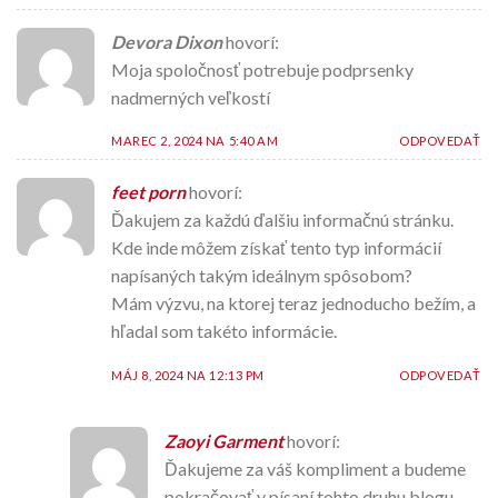
Devora Dixon
hovorí:
Moja spoločnosť potrebuje podprsenky
nadmerných veľkostí
MAREC 2, 2024 NA 5:40 AM
ODPOVEDAŤ
feet porn
hovorí:
Ďakujem za každú ďalšiu informačnú stránku.
Kde inde môžem získať tento typ informácií
napísaných takým ideálnym spôsobom?
Mám výzvu, na ktorej teraz jednoducho bežím, a
hľadal som takéto informácie.
MÁJ 8, 2024 NA 12:13 PM
ODPOVEDAŤ
Zaoyi Garment
hovorí:
Ďakujeme za váš kompliment a budeme
pokračovať v písaní tohto druhu blogu,