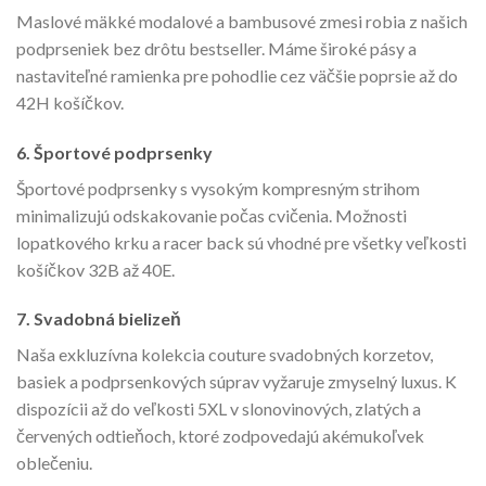
Maslové mäkké modalové a bambusové zmesi robia z našich
podprseniek bez drôtu bestseller. Máme široké pásy a
nastaviteľné ramienka pre pohodlie cez väčšie poprsie až do
42H košíčkov.
6.
Športové podprsenky
Športové podprsenky s vysokým kompresným strihom
minimalizujú odskakovanie počas cvičenia. Možnosti
lopatkového krku a racer back sú vhodné pre všetky veľkosti
košíčkov 32B až 40E.
7.
Svadobná bielizeň
Naša exkluzívna kolekcia couture svadobných korzetov,
basiek a podprsenkových súprav vyžaruje zmyselný luxus. K
dispozícii až do veľkosti 5XL v slonovinových, zlatých a
červených odtieňoch, ktoré zodpovedajú akémukoľvek
oblečeniu.