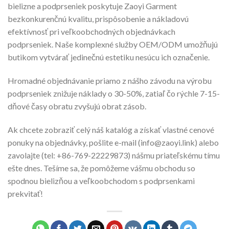
bielizne a podprseniek poskytuje Zaoyi Garment
bezkonkurenčnú kvalitu, prispôsobenie a nákladovú
efektívnosť pri veľkoobchodných objednávkach
podprseniek. Naše komplexné služby OEM/ODM umožňujú
butikom vytvárať jedinečnú estetiku nesúcu ich označenie.
Hromadné objednávanie priamo z nášho závodu na výrobu
podprseniek znižuje náklady o 30-50%, zatiaľ čo rýchle 7-15-
dňové časy obratu zvyšujú obrat zásob.
Ak chcete zobraziť celý náš katalóg a získať vlastné cenové
ponuky na objednávky, pošlite e-mail (
info@zaoyi.link
) alebo
zavolajte (tel: +86-769-22229873) nášmu priateľskému tímu
ešte dnes. Tešíme sa, že pomôžeme vášmu obchodu so
spodnou bielizňou a veľkoobchodom s podprsenkami
prekvitať!