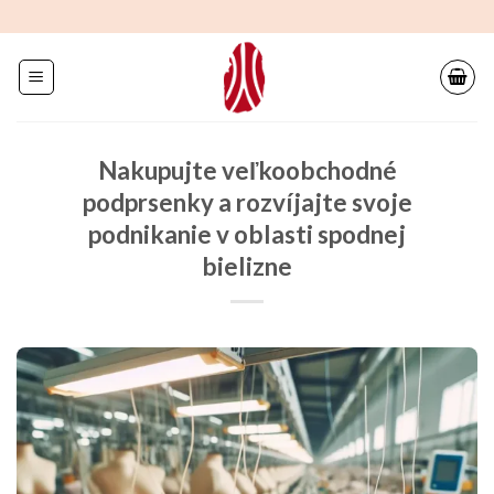
Preskočiť
na
obsah
Nakupujte veľkoobchodné
podprsenky a rozvíjajte svoje
podnikanie v oblasti spodnej
bielizne