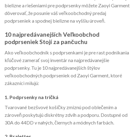
bielizne a riešeniami pre podprsenky môžete Zaoyi Garment
dôverovať, že posunie váš veľkoobchodný predaj
podprseniek a spodnej bielizne na vyššiu úroveň.
10 najpredávanejších
Veľkoobchod
podprseniek
Stojí za pančuchu
Ako veľkoobchodník s podprsenkami je pre rast podnikania
kľúčové zamerať svoj inventár na najpredávanejšie
podprsenky. Tu je 10 najpredávanejších štýlov
veľkoobchodných podprseniek od Zaoyi Garment, ktoré
zákazníci milujú:
1.
Podprsenky na tričká
Tvarované bezšvové košíčky zmiznú pod oblečením a
zároveň poskytujú diskrétny zdvih a podporu. Dostupné od
30A do 44DD v nahých, čiernych a módnych farbách.
2.
Bralettes