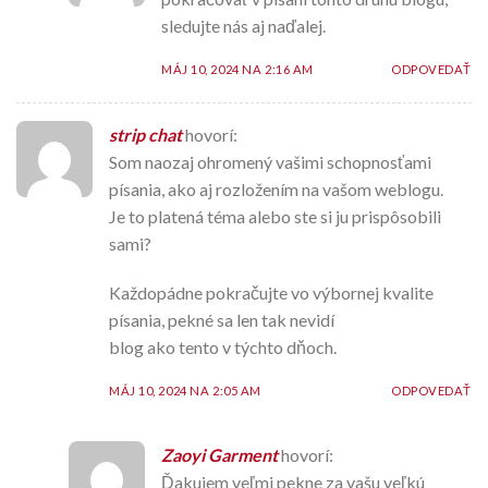
sledujte nás aj naďalej.
MÁJ 10, 2024 NA 2:16 AM
ODPOVEDAŤ
strip chat
hovorí:
Som naozaj ohromený vašimi schopnosťami
písania, ako aj rozložením na vašom weblogu.
Je to platená téma alebo ste si ju prispôsobili
sami?
Každopádne pokračujte vo výbornej kvalite
písania, pekné sa len tak nevidí
blog ako tento v týchto dňoch.
MÁJ 10, 2024 NA 2:05 AM
ODPOVEDAŤ
Zaoyi Garment
hovorí:
Ďakujem veľmi pekne za vašu veľkú