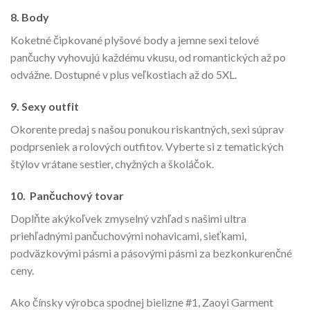
8.
Body
Koketné čipkované plyšové body a jemne sexi telové
pančuchy vyhovujú každému vkusu, od romantických až po
odvážne. Dostupné v plus veľkostiach až do 5XL.
9.
Sexy outfit
Okorente predaj s našou ponukou riskantných, sexi súprav
podprseniek a rolových outfitov. Vyberte si z tematických
štýlov vrátane sestier, chyžných a školáčok.
10.
Pančuchový tovar
Doplňte akýkoľvek zmyselný vzhľad s našimi ultra
priehľadnými pančuchovými nohavicami, sieťkami,
podväzkovými pásmi a pásovými pásmi za bezkonkurenčné
ceny.
Ako čínsky výrobca spodnej bielizne #1, Zaoyi Garment