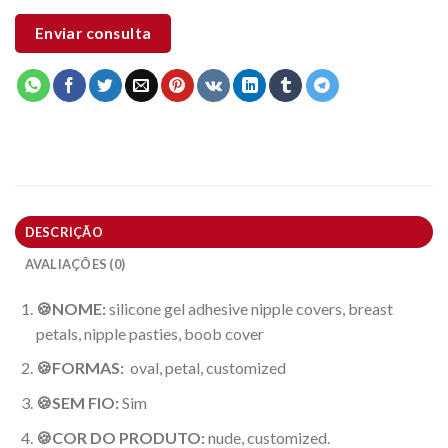
Enviar consulta
DESCRIÇÃO
AVALIAÇÕES (0)
🍪NOME:
silicone gel adhesive nipple covers, breast
petals, nipple pasties, boob cover
🍪FORMAS:
oval, petal, customized
🍪SEM FIO:
Sim
🍪COR DO PRODUTO:
nude, customized.