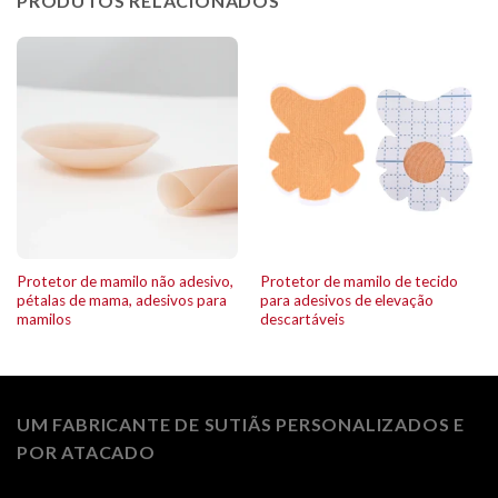
PRODUTOS RELACIONADOS
Protetor de mamilo não adesivo,
Protetor de mamilo de tecido
pétalas de mama, adesivos para
para adesivos de elevação
mamilos
descartáveis
UM FABRICANTE DE SUTIÃS PERSONALIZADOS E
POR ATACADO