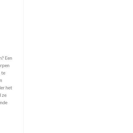
h? Een
orpen
 te
n
er het
l ze
ende