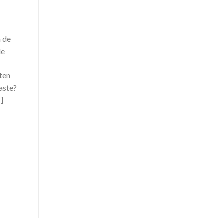
n de
de
aten
aste?
…]