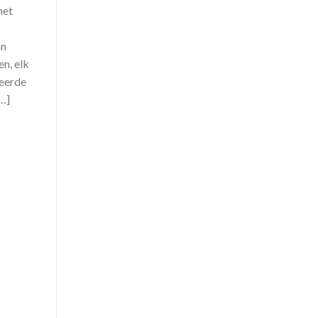
met
an
n, elk
teerde
…]