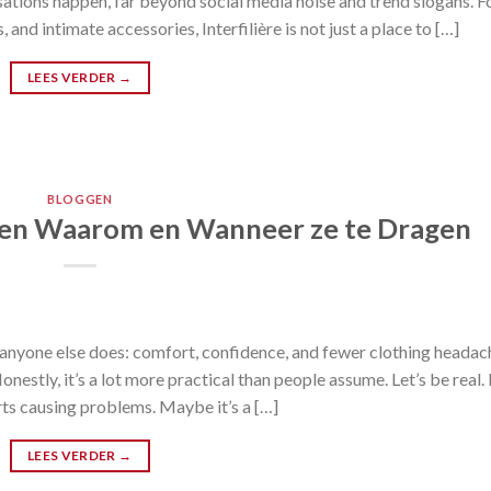
ations happen, far beyond social media noise and trend slogans. Fo
 and intimate accessories, Interfilière is not just a place to […]
LEES VERDER
→
BLOGGEN
en Waarom en Wanneer ze te Dragen
nyone else does: comfort, confidence, and fewer clothing headache
Honestly, it’s a lot more practical than people assume. Let’s be real
arts causing problems. Maybe it’s a […]
LEES VERDER
→