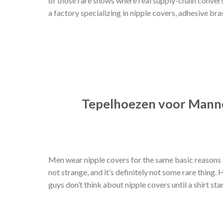
of those rare shows where real supply-chain convers
a factory specializing in nipple covers, adhesive bras,
Tepelhoezen voor Mann
Men wear nipple covers for the same basic reasons a
not strange, and it’s definitely not some rare thing. 
guys don’t think about nipple covers until a shirt st