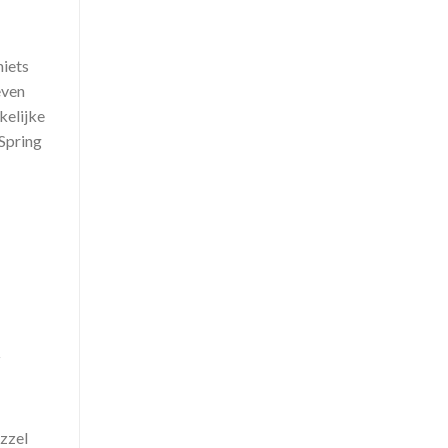
niets
even
kelijke
Spring
t
uzzel