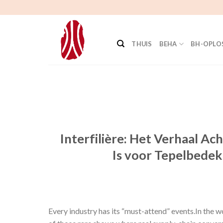
Doorgaan
naar
artikel
THUIS
BEHA
BH-OPLO
Interfilière: Het Verhaal A
Is voor Tepelbede
Every industry has its “must-attend” events.In the w