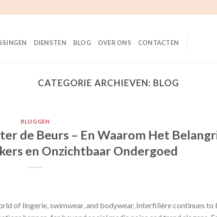
SSINGEN
DIENSTEN
BLOG
OVER ONS
CONTACTEN
CATEGORIE ARCHIEVEN:
BLOG
BLOGGEN
chter de Beurs – En Waarom Het Belangr
kkers en Onzichtbaar Ondergoed
orld of lingerie, swimwear, and bodywear, Interfilière continues to