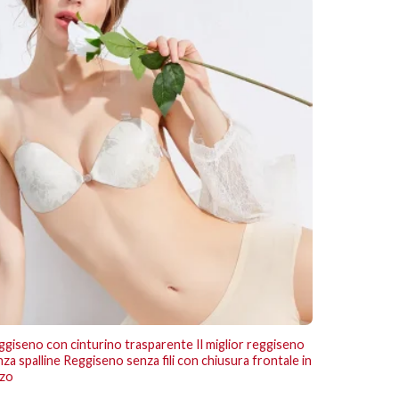
ggiseno con cinturino trasparente Il miglior reggiseno
Front Closu
za spalline Reggiseno senza fili con chiusura frontale in
Backless Dr
zzo