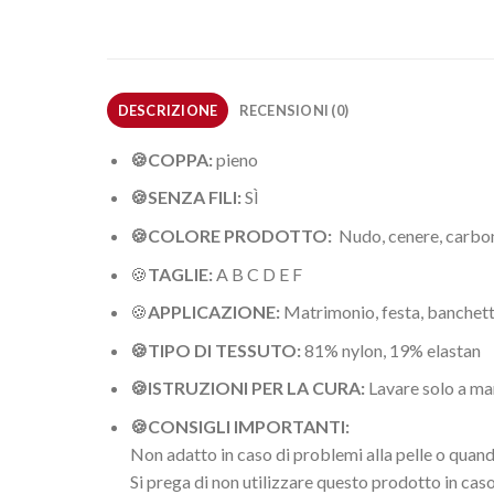
DESCRIZIONE
RECENSIONI (0)
🍪COPPA:
pieno
🍪SENZA FILI:
SÌ
🍪COLORE PRODOTTO:
Nudo, cenere, carboni
🍪
TAGLIE:
A B C D E F
🍪
APPLICAZIONE:
Matrimonio, festa, banchetto
🍪TIPO DI TESSUTO:
81% nylon, 19% elastan
🍪ISTRUZIONI PER LA CURA:
Lavare solo a m
🍪
CONSIGLI IMPORTANTI:
Non adatto in caso di problemi alla pelle o quando 
Si prega di non utilizzare questo prodotto in caso 