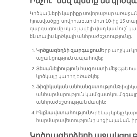
Ինչու՞ մեզ պետք են կրծկա
Կրծկալների կարիքը սովորաբար առաջանու
հյուսվածքը, սովորաբար մոտ 10-ից 15 տա
զարգացումը սկսել ավելի վաղ կամ ուշ՝ 
են տալիս կրծկալի անհրաժեշտությունը.
Կրծքագեղձի զարգացում
Երբ աղջկա կր
աջակցություն ապահովել:
Տեսանելիություն հագուստի մեջ
Եթե հա
կրծկալը կարող է ծածկել:
Ֆիզիկական անհանգստություն
Ֆիզիկ
անհարմարություն կամ ցատկում զգալը
անհրաժեշտության մասին:
Ինքնավստահություն
Կրծկալ կրելը կար
հարմարավետությունը սոցիալական ի
Կրծքագեղձերի աջակցու