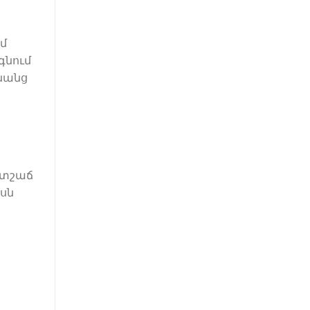
ամ
գնում
անանց
ատշաճ
ասն