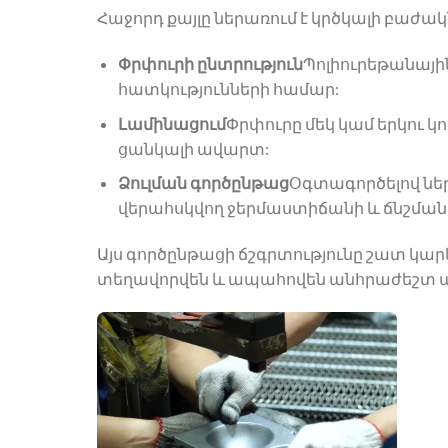
Հաջորդ քայլը ներառում է կրծկալի բաժակ
Փրփուրի ընտրություն
Պոլիուրեթանայի
հատկությունների համար:
Լամինացում
Փրփուրը մեկ կամ երկու կ
ցանկալի ավարտ:
Ձուլման գործընթաց
Օգտագործելով ներ
վերահսկվող ջերմաստիճանի և ճնշման 
Այս գործընթացի ճշգրտությունը շատ կարև
տեղավորվեն և ապահովեն անհրաժեշտ ա