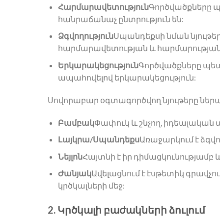
Հարմարավետություն
Գործվածքները պե
հանրաճանաչ ընտրություն են:
Ձգվողություն
Սպանդեքսի նման նյութե
հարմարավետության և հարմարության
Երկարակեցություն
Գործվածքները պետ
ապահովելով երկարակեցություն:
Սովորաբար օգտագործվող նյութերը ներառ
Բամբակ
Փափուկ և շնչող, իդեալական 
Լայկրա/Սպանդեքս
Առաջարկում է ձգվ
Նեյլոն
Հայտնի է իր դիմացկունությամբ և
Ժանյակ
Ավելացնում է էսթետիկ գրավչո
կրծկալների մեջ:
2. Կրծկալի բաժակների ձուլում