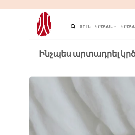
Անցնել
բովանդակությանը
ՏՈՒՆ
ԿՐԾԿԱԼ
ԿՐԾԿԱ
Ինչպես արտադրել կ