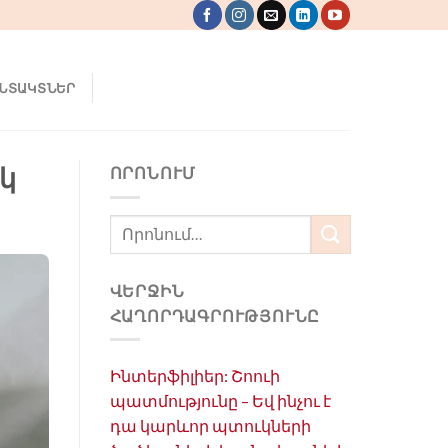
ՆՏԱԿՏՆԵՐ
կ
ՈՐՈՆՈՒՄ
ՎԵՐՋԻՆ
ՀԱՂՈՐԴԱԳՐՈՒԹՅՈՒՆԸ
Ինտերֆիլիեր: Շոուի
պատմությունը – Եվ ինչու է
դա կարևոր պտուկների