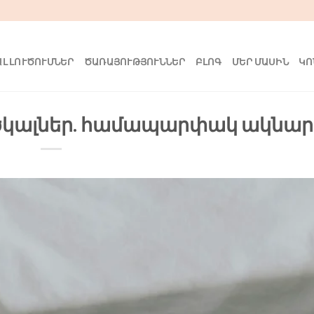
Լ ԼՈՒԾՈՒՄՆԵՐ
ԾԱՌԱՅՈՒԹՅՈՒՆՆԵՐ
ԲԼՈԳ
ՄԵՐ ՄԱՍԻՆ
ԿՈ
րծկալներ. համապարփակ ակնար