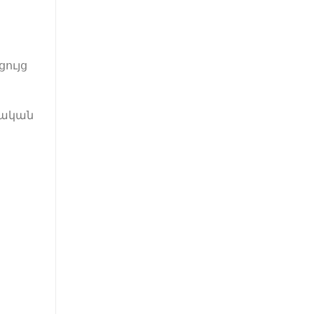
ցույց
էական