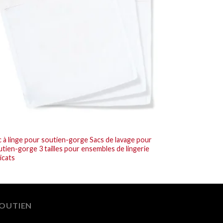
c à linge pour soutien-gorge Sacs de lavage pour
Coussinets 
tien-gorge 3 tailles pour ensembles de lingerie
Coussinets 
icats
pour linger
OUTIEN