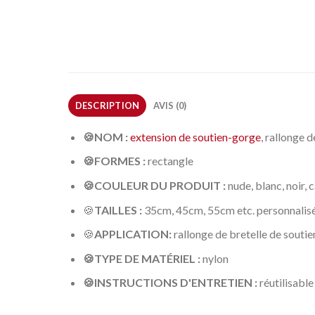
DESCRIPTION
AVIS (0)
🍪NOM :
extension de soutien-gorge
, rallonge 
🍪FORMES :
rectangle
🍪COULEUR DU PRODUIT :
nude, blanc, noir, c
🍪
TAILLES :
35cm, 45cm, 55cm etc. personnalis
🍪
APPLICATION:
rallonge de bretelle de souti
🍪TYPE DE MATÉRIEL :
nylon
🍪INSTRUCTIONS D'ENTRETIEN :
réutilisable