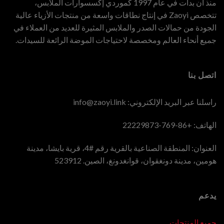
منذ أن بدأت في عام 1997 كموردي إكسسوارات الملابس،
تتخصص Zaoyi في إنتاج نطاقات واسعة من منتجات الأزياء عالية
الجودة من حمالات الصدر والملابس المثيرة للعديد من العملاء في
جميع أنحاء العالم ومخصصة لاحتياجات الموضة الرائعة للسيدات.
اتصل بنا
راسلنا عبر البريد الإلكتروني:
info@zaoyi.link
الهاتف: +86-769-22229873
العنوان: المنطقة الصناعية بالقرية رقم #4، قرية بايشا، مدينة
هومين، مدينة دونغقوان، قوانغدونغ، الصين. 523912
يدعم
جميع المنتجات